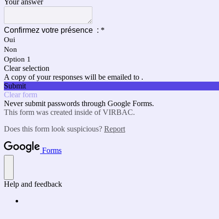
Your answer
Confirmez votre présence :
*
Oui
Non
Option 1
Clear selection
A copy of your responses will be emailed to .
Submit
Clear form
Never submit passwords through Google Forms.
This form was created inside of VIRBAC.
Does this form look suspicious?
Report
Forms
Help and feedback